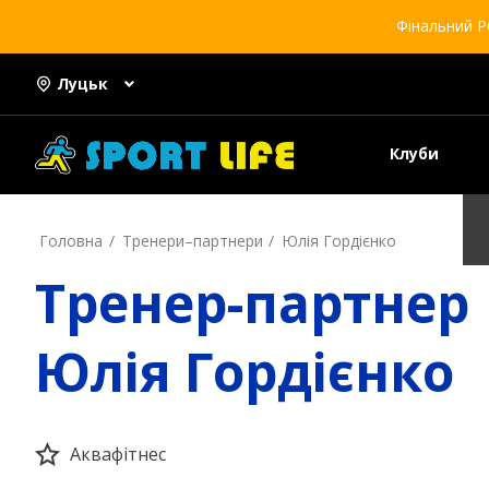
Фінальний Р
Луцьк
Клуби
Головна
Тренери–партнери
Юлія Гордієнко
Тренер-партнер
Юлія Гордієнко
Аквафітнес