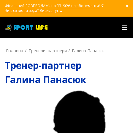
Фінальний РОЗПРОДАЖ літа ❤️‍🔥
-90% на абонементи!
💡
Чи є світло та вода? Дивись тут →
Головна
Тренери–партнери
Галина Панасюк
Тренер-партнер
Галина Панасюк