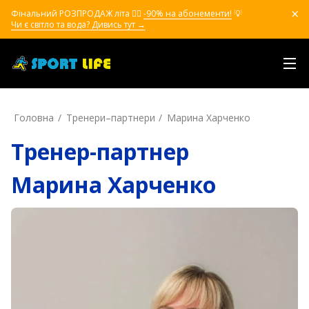
Фінальний РОЗПРОДАЖ літа ❤️‍🔥
-90% на абонементи!
💡
Чи є світло та вода? Дивись тут →
Головна
Тренери–партнери
Марина Харченко
Тренер-партнер
Марина Харченко