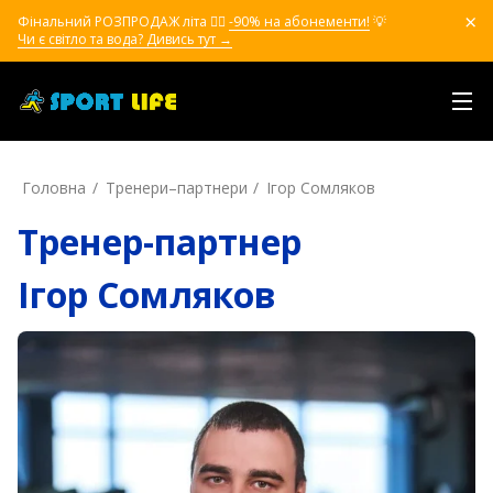
Фінальний РОЗПРОДАЖ літа ❤️‍🔥
-90% на абонементи!
💡
Чи є світло та вода? Дивись тут →
Головна
Тренери–партнери
Ігор Сомляков
Тренер-партнер
Ігор Сомляков