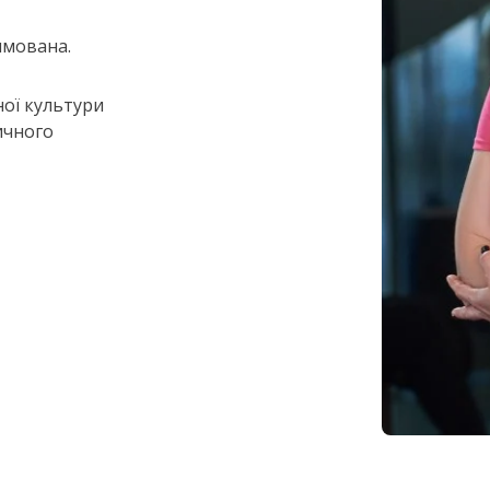
ямована.
ої культури
ичного