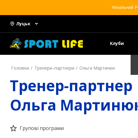
Фінальний Р
Луцьк
Клуби
Головна
Тренери–партнери
Ольга Мартинюк
Тренер-партнер
Ольга Мартиню
Групові програми