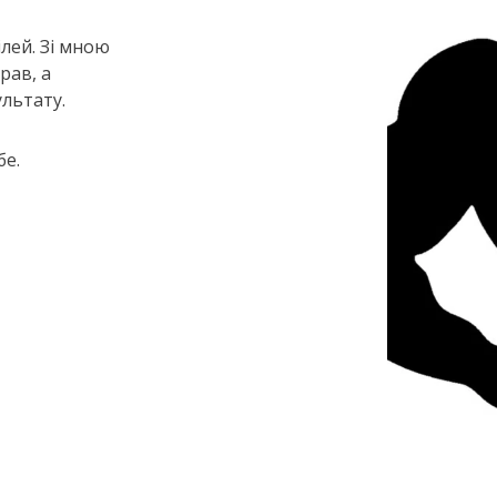
ілей. Зі мною
рав, а
ультату.
бе.