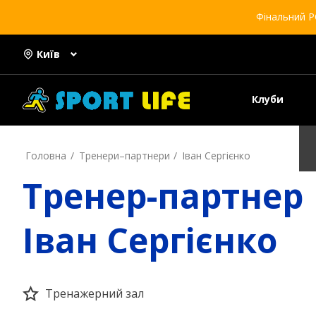
Фінальний Р
Київ
Клуби
Головна
Тренери–партнери
Іван Сергієнко
Тренер-партнер
Іван Сергієнко
Тренажерний зал