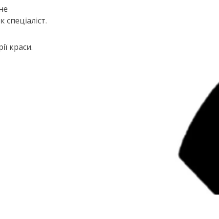
не
 спеціаліст.
ії краси.