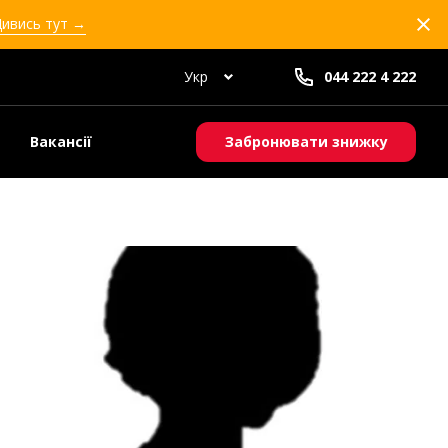
Дивись тут →
Укр
044 222 4 222
Вакансії
Забронювати знижку