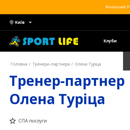
Фінальний Р
Київ
Клуби
Головна
Тренери–партнери
Олена Туріца
Тренер-партнер
Олена Туріца
СПА послуги