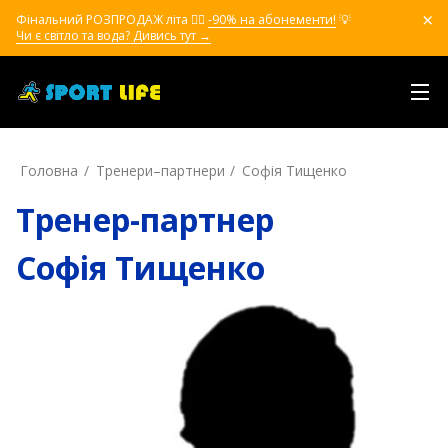
Фінальний РОЗПРОДАЖ літа ❤️‍🔥
-90% на абонементи!
💡
Чи є світло та вода? Дивись тут →
Головна
Тренери–партнери
Софія Тищенко
Тренер-партнер
Софія Тищенко