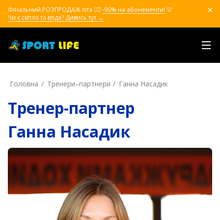
Фінальний РОЗПРОДАЖ літа ❤️‍🔥
-90% на абонементи!
💡
Чи є світло та вода? Дивись тут →
Головна
Тренери–партнери
Ганна Насадик
Тренер-партнер
Ганна Насадик