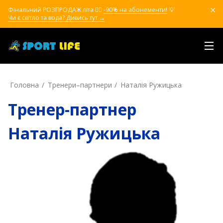
Фінальний РОЗПРОДАЖ літа ❤️‍🔥
-90% на абонементи!
💡
Чи є світло та вода? Дивись тут →
Головна
Тренери–партнери
Наталія Ружицька
Тренер-партнер
Наталія Ружицька