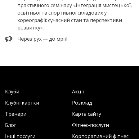
практичного семінару «Інтеграція мистецької,
освітньої та спортивної складових у
хореографії: сучасний стан та перспективи
розвитку».
Через рух — до мрії!
Клуби
Акції
Клубні картки
Розклад
Тренери
Карта сайту
Блог
Фітнес-послуги
Інші послуги
Корпоративний фітнес