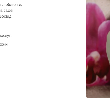
е люблю те,
в своєї
Досвід
ослуг.
ожи.