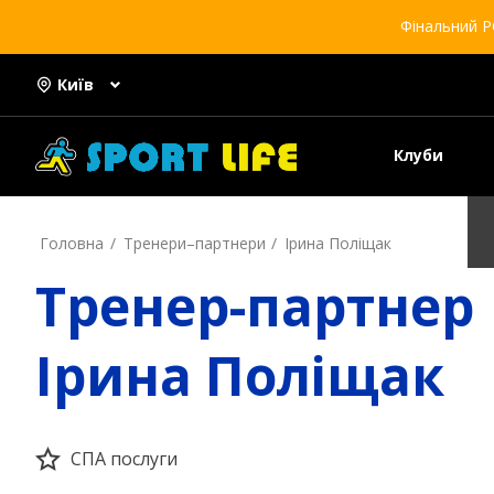
Фінальний Р
Київ
Клуби
Головна
Тренери–партнери
Ірина Поліщак
Тренер-партнер
Ірина Поліщак
СПА послуги