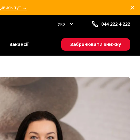
Дивись тут →
Укр
044 222 4 222
Вакансії
Забронювати знижку