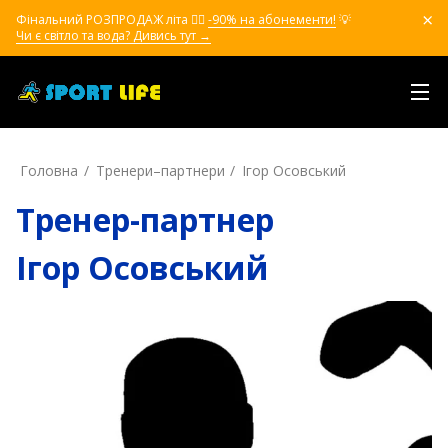
Фінальний РОЗПРОДАЖ літа ❤️‍🔥
-90% на абонементи!
💡
Чи є світло та вода? Дивись тут →
Головна
Тренери–партнери
Ігор Осовський
Тренер-партнер
Ігор Осовський