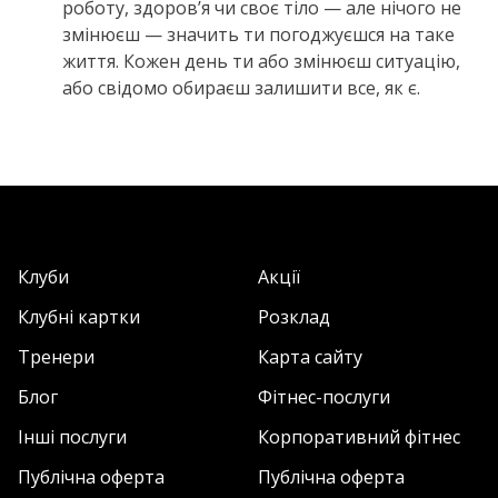
роботу, здоров’я чи своє тіло — але нічого не
змінюєш — значить ти погоджуєшся на таке
життя. Кожен день ти або змінюєш ситуацію,
або свідомо обираєш залишити все, як є.
Клуби
Акції
Клубні картки
Розклад
Тренери
Карта сайту
Блог
Фітнес-послуги
Інші послуги
Корпоративний фітнес
Публічна оферта
Публічна оферта