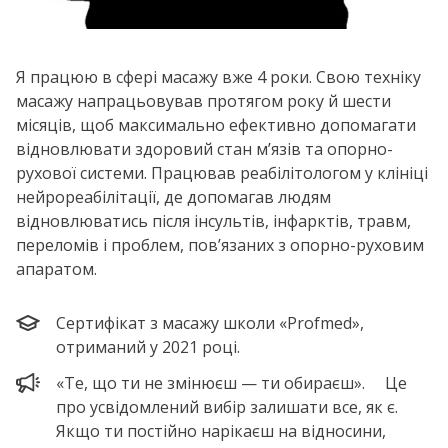
Я працюю в сфері масажу вже 4 роки. Свою техніку
масажу напрацьовував протягом року й шести
місяців, щоб максимально ефективно допомагати
відновлювати здоровий стан м’язів та опорно-
рухової системи. Працював реабілітологом у клініці
нейрореабілітації, де допомагав людям
відновлюватись після інсультів, інфарктів, травм,
переломів і проблем, пов’язаних з опорно-руховим
апаратом.
Сертифікат з масажу школи «Profmed»,
отриманий у 2021 році.
«Те, що ти не змінюєш — ти обираєш». ⠀ Це
про усвідомлений вибір залишати все, як є.
Якщо ти постійно нарікаєш на відносини,