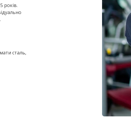
5 років.
відуально
.
амати сталь,