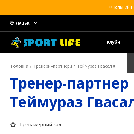
Фінальний Р
Луцьк
Клуби
Головна
Тренери–партнери
Теймураз Гвасалія
Тренер-партнер
Теймураз Гвасал
Тренажерний зал