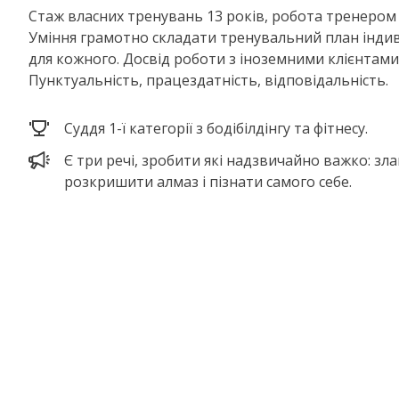
Стаж власних тренувань 13 років, робота тренером 
Уміння грамотно складати тренувальний план інди
для кожного. Досвід роботи з іноземними клієнтами
Пунктуальність, працездатність, відповідальність.
Суддя 1-ї категорії з бодібілдінгу та фітнесу.
Є три речі, зробити які надзвичайно важко: зл
розкришити алмаз і пізнати самого себе.