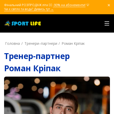
Фінальний РОЗПРОДАЖ літа ❤️‍🔥
-90% на абонементи!
💡
Чи є світло та вода? Дивись тут →
Головна
Тренери–партнери
Роман Кріпак
Тренер-партнер
Роман Кріпак