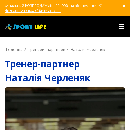
Фінальний РОЗПРОДАЖ літа ❤️‍🔥
-90% на абонементи!
💡
Чи є світло та вода? Дивись тут →
Головна
Тренери–партнери
Наталія Черленяк
Тренер-партнер
Наталія Черленяк