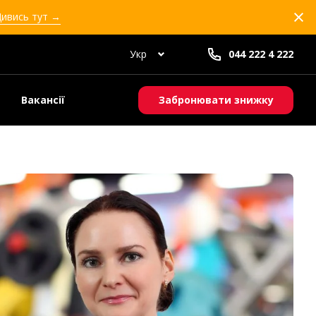
Дивись тут →
Укр
044 222 4 222
Вакансії
Забронювати знижку