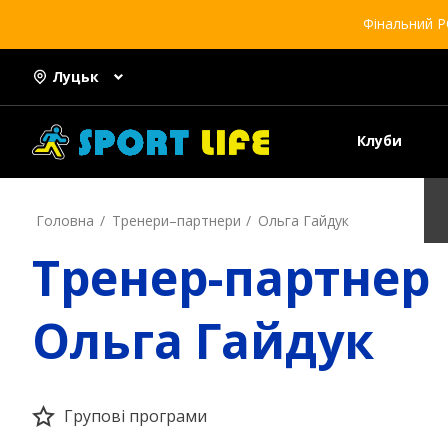
Фінальний Р
Луцьк
Клуби
Головна
Тренери–партнери
Ольга Гайдук
Тренер-партнер
Ольга Гайдук
Групові програми