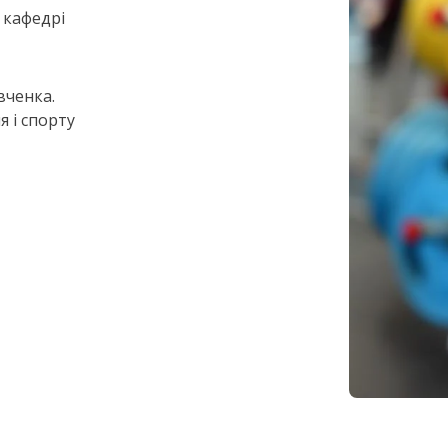
 кафедрі
вченка.
 і спорту