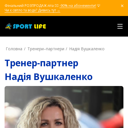
Фінальний РОЗПРОДАЖ літа ❤️‍🔥
-90% на абонементи!
💡
Чи є світло та вода? Дивись тут →
Головна
Тренери–партнери
Надія Вушкаленко
Тренер-партнер
Надія Вушкаленко