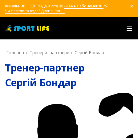
Фінальний РОЗПРОДАЖ літа ❤️‍🔥
-90% на абонементи!
💡
Чи є світло та вода? Дивись тут →
Головна
Тренери–партнери
Сергій Бондар
Тренер-партнер
Сергій Бондар