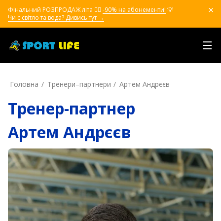
Фінальний РОЗПРОДАЖ літа ❤️‍🔥
-90% на абонементи!
💡
Чи є світло та вода? Дивись тут →
Головна
Тренери–партнери
Артем Андрєєв
Тренер-партнер
Артем Андрєєв