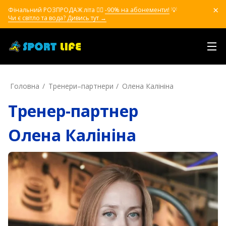
Фінальний РОЗПРОДАЖ літа ❤️‍🔥
-90% на абонементи!
💡
Чи є світло та вода? Дивись тут →
Головна
Тренери–партнери
Олена Калініна
Тренер-партнер
Олена Калініна