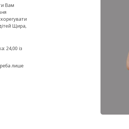
ти Вам
вня
скорегувати
 дітей Щира,
: 24,00 із
треба лише