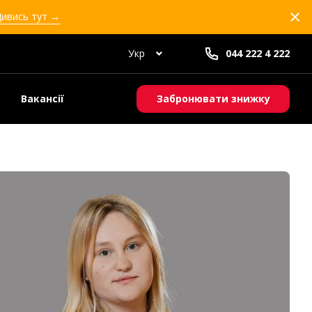
Дивись тут →
Укр
044 222 4 222
Вакансії
Забронювати знижку