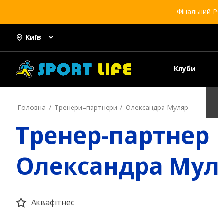
Фінальний Р
Київ
Клуби
Головна
Тренери–партнери
Олександра Муляр
Тренер-партнер
Олександра Му
Аквафітнес