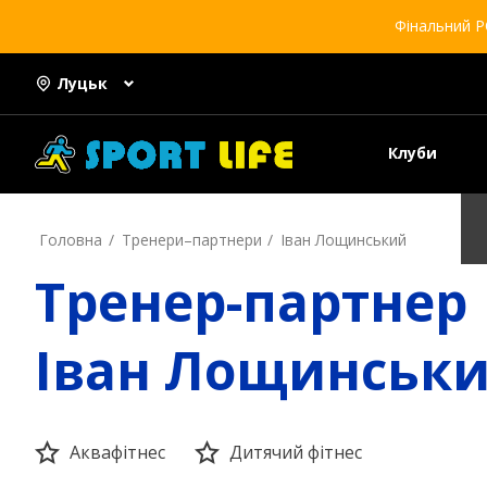
Фінальний Р
Луцьк
Клуби
Головна
Тренери–партнери
Іван Лощинський
Тренер-партнер
Іван Лощинськ
Аквафітнес
Дитячий фітнес