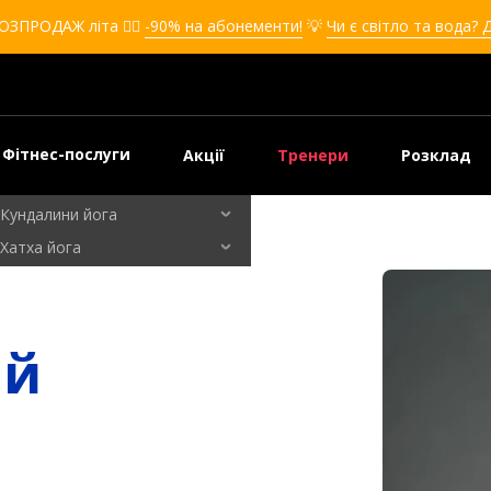
Кікбоксинг для дівчат
ОЗПРОДАЖ літа ❤️‍🔥
-90% на абонементи!
💡
Чи є світло та вода? 
Кікбоксинг для дітей
Самооборона
Самооборона для дівчат
Самооборона для дітей
Фітнес-послуги
Акції
Тренери
Розклад
Бальні танці
Кундалини йога
Хатха йога
Флай йога
Йога для вагітних
Кардіо зал
ий