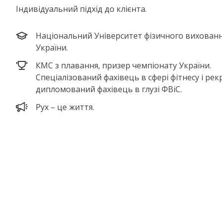
Індивідуальний підхід до клієнта.
Національний Університет фізичного вихованн
України.
КМС з плавання, призер чемпіонату України.
Спеціалізований фахівець в сфері фітнесу і рекр
дипломований фахівець в глузі ФВіС.
Рух – це життя.