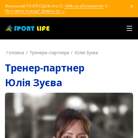
Фінальний РОЗПРОДАЖ літа ❤️‍🔥
-90% на абонементи!
💡
Чи є світло та вода? Дивись тут →
Головна
Тренери–партнери
Юлія Зуєва
Тренер-партнер
Юлія Зуєва