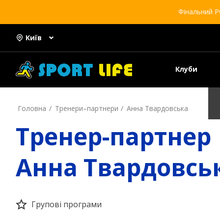
Фінальний Р
Київ
Клуби
Головна
Тренери–партнери
Анна Твардовська
Тренер-партнер
Анна Твардовсь
Групові програми