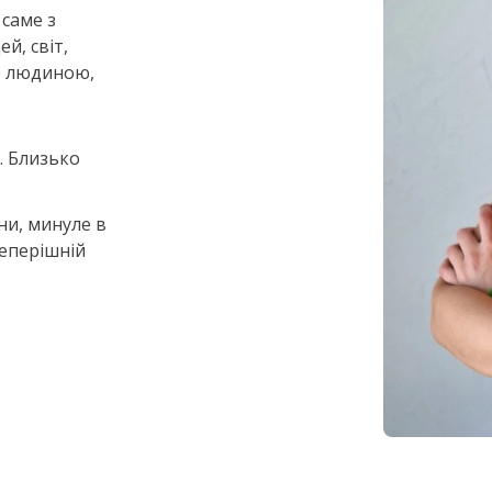
 саме з
й, світ,
ю людиною,
. Близько
ни, минуле в
теперішній