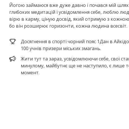
Йогою займаюся вже дуже давно і почався мій шлях
глибоких медитацій і усвідомлення себе, люблю люде
вірю в карму, ціную досвід, який отримую з кожно
бо він розширює горизонти, кожна людина всесвіт.
Досягнення в спорті чорний пояс 1Дан в Айкідо
100 учнів призери міських змагань.
Жити тут та зараз, усвідомлюючи себе, свої ста
минулому, майбутнє ще не наступило, є лише 
момент.