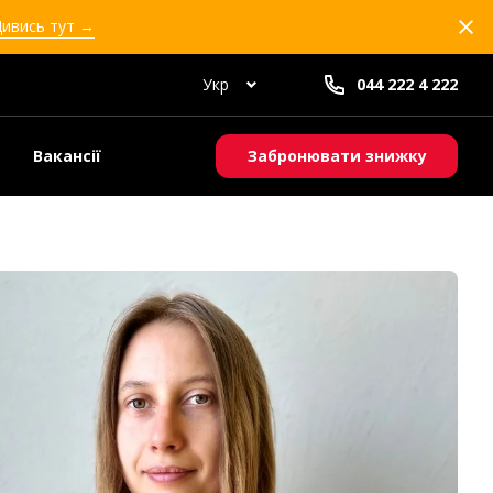
Дивись тут →
Укр
044 222 4 222
Вакансії
Забронювати знижку