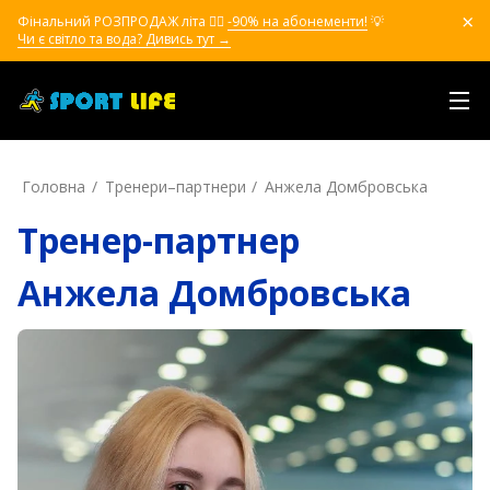
Фінальний РОЗПРОДАЖ літа ❤️‍🔥
-90% на абонементи!
💡
Чи є світло та вода? Дивись тут →
Головна
Тренери–партнери
Анжела Домбровська
Тренер-партнер
Анжела Домбровська