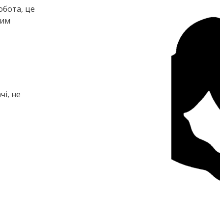
обота, це
шим
чі, не