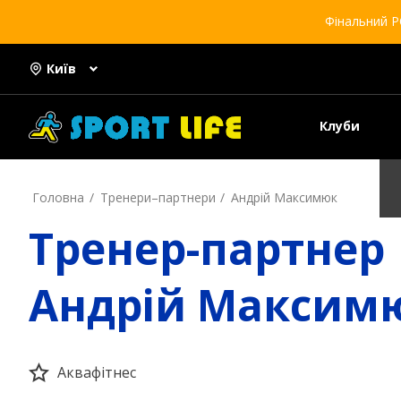
Фінальний Р
Київ
Клуби
Головна
Тренери–партнери
Андрій Максимюк
Тренер-партнер
Андрій Максим
Аквафітнес