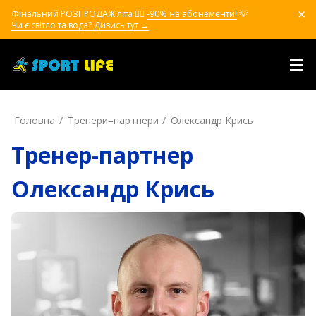
Фінальний РОЗПРОДАЖ літа ❤️‍🔥
-90% на абонементи!
💡
Чи є світло та вода? Дивись тут →
Головна
Тренери–партнери
Олександр Крись
Тренер-партнер
Олександр Крись