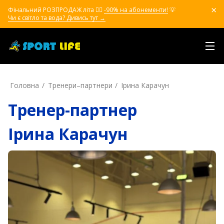
Фінальний РОЗПРОДАЖ літа ❤️‍🔥
-90% на абонементи!
💡
Чи є світло та вода? Дивись тут →
Головна
Тренери–партнери
Ірина Карачун
Тренер-партнер
Ірина Карачун