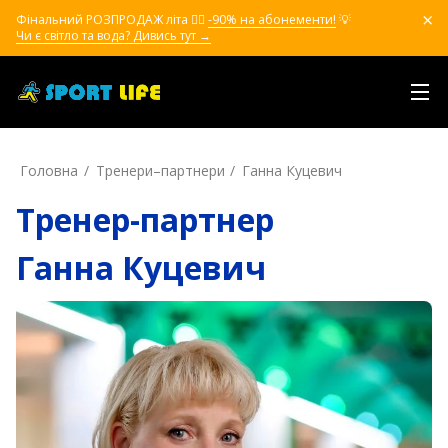
Фінальний РОЗПРОДАЖ літа ❤️‍🔥
-90% на абонементи!
💡
Чи є світло та вода? Дивись тут →
Головна
Тренери–партнери
Ганна Куцевич
Тренер-партнер
Ганна Куцевич