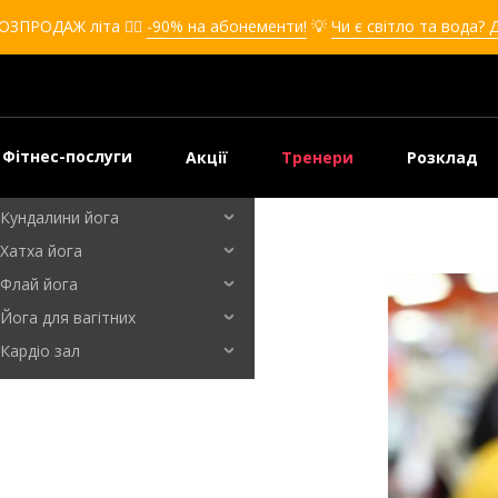
Кікбоксинг для дівчат
ОЗПРОДАЖ літа ❤️‍🔥
-90% на абонементи!
💡
Чи є світло та вода? 
Кікбоксинг для дітей
Самооборона
Самооборона для дівчат
Самооборона для дітей
Фітнес-послуги
Акції
Тренери
Розклад
Бальні танці
Кундалини йога
Хатха йога
Флай йога
Йога для вагітних
Кардіо зал