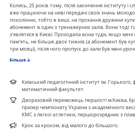
Колись, 25 років тому, після закінчення інституту і сл
вже працюючи на ниві передачі своїх знань молод
поколінню, тобто в виші, на прохання дружини купи
абонемент в один з тренажерних залів. Вони тоді т
з'являтися в Києві. Проходила вона туди, якщо мені
пам'ять, не більше двох тижнів (а абонемент був к
три місяці), після чого пропуск до зали був мені урочи
Більше
Київський педагогічний інститут ім. Горького, 
математичний факультет.
Дворазовий переможець першості м.Києва, б
призер чемпіонату України з академічного вес
КМС з легкої атлетики, першорозрядник з плав
Крок за кроком, від малого до більшого.