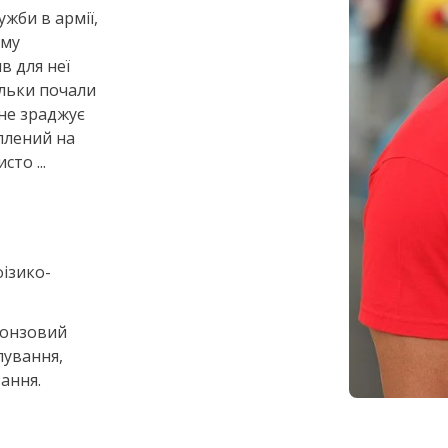
ужби в армії,
ому
в для неї
ільки почали
 не зраджує
уплений на
сто ...
фізико-
ронзовий
лування,
ання.