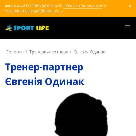
Фінальний РОЗПРОДАЖ літа ❤️‍🔥
-90% на абонементи!
💡
Чи є світло та вода? Дивись тут →
Головна
Тренери–партнери
Євгенія Одинак
Тренер-партнер
Євгенія Одинак