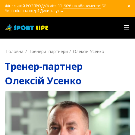
Фінальний РОЗПРОДАЖ літа ❤️‍🔥
-90% на абонементи!
💡
Чи є світло та вода? Дивись тут →
Головна
Тренери–партнери
Олексій Усенко
Тренер-партнер
Олексій Усенко