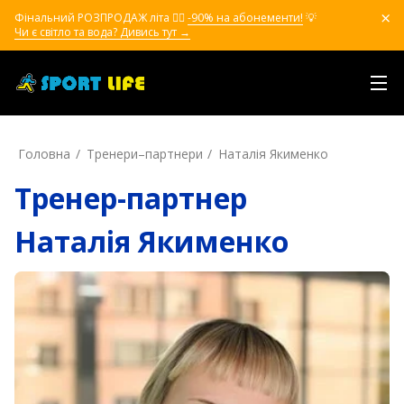
Фінальний РОЗПРОДАЖ літа ❤️‍🔥
-90% на абонементи!
💡
Чи є світло та вода? Дивись тут →
Головна
Тренери–партнери
Наталія Якименко
Тренер-партнер
Наталія Якименко