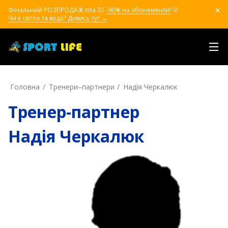
Фінальний РОЗПРОДАЖ літа ❤️‍🔥
-90% на абонементи!
💡
Чи є світло та вода? Дивись тут →
Головна
Тренери–партнери
Надія Черкалюк
Тренер-партнер
Надія Черкалюк