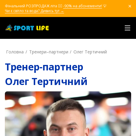
Фінальний РОЗПРОДАЖ літа ❤️‍🔥
-90% на абонементи!
💡
Чи є світло та вода? Дивись тут →
Головна
Тренери–партнери
Олег Тертичний
Тренер-партнер
Олег Тертичний