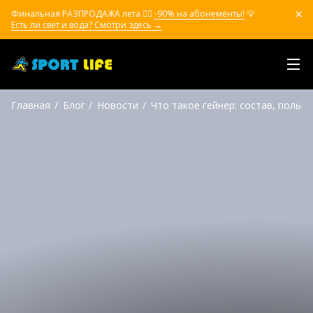
Финальная РАЗПРОДАЖА лета ❤️‍🔥
-90% на абонементы!
💡
Есть ли свет и вода? Смотри здесь →
Главная
Блог
Новости
Что такое гейнер: состав, польз