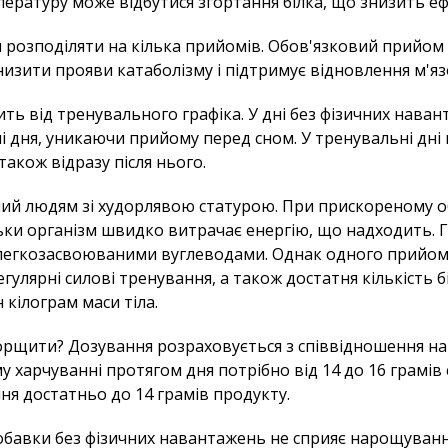
пературу може відбутися згортання білка, що знизить е
розподіляти на кілька прийомів. Обов'язковий прийом 
изити прояви катаболізму і підтримує відновлення м'яз
ть від тренувального графіка. У дні без фізичних нава
вині дня, уникаючи прийому перед сном. У тренувальні дн
також відразу після нього.
ний людям зі худорлявою статурою. При прискореному о
ільки організм швидко витрачає енергію, що надходить.
м легкозасвоюваними вуглеводами. Однак одного прийо
гулярні силові тренування, а також достатня кількість бі
 кілограм маси тіла.
рщити? Дозування розраховується з співвідношення на к
харчуванні протягом дня потрібно від 14 до 16 грамів 
ня достатньо до 14 грамів продукту.
бавки без фізичних навантажень не сприяє нарощуванн