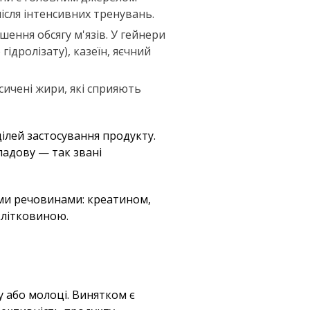
після інтенсивних тренувань.
шення обсягу м'язів. У гейнери
гідролізату), казеїн, яєчний
асичені жири, які сприяють
цілей застосування продукту.
кладову — так звані
ими речовинами: креатином,
клітковиною.
у або молоці. Винятком є