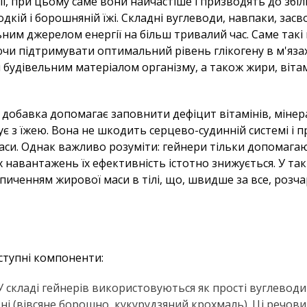
ї, при цьому саме вони найчастіше і призводять до збі
одкій і борошняній їжі. Складні вуглеводи, навпаки, зас
ним джерелом енергії на більш тривалий час. Саме такі
чи підтримувати оптимальний рівень глікогену в м'язах.
им будівельним матеріалом організму, а також жири, віта
 добавка допомагає заповнити дефіцит вітамінів, мінер
ує з їжею. Вона не шкодить серцево-судинній системі і 
маси. Однак важливо розуміти: гейнери тільки допомагаю
их навантажень їх ефективність істотно знижується. У та
опиченням жирової маси в тілі, що, швидше за все, розча
ступні компоненти:
 У складі гейнерів використовуються як прості вуглеводи
дні (вівсяне борошно, кукурудзяний крохмаль). Ці речо