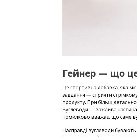
Гейнер — що ц
Це спортивна добавка, яка міс
завдання — сприяти стрімкому
продукту. При більш детальном
Вуглеводи — важлива частина 
помилково вважає, що саме ву
Насправді вуглеводи бувають д