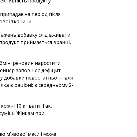
фективність продукту.
припадає на період після
ової тканини.
нтажень добавку слід вживати
і продукт приймається вранці,
бміні речовин наростити
 Гейнер заповнює дефіцит
му добавки недостатньо — для
лка в раціоні: в середньому 2-
ожні 10 кг ваги. Так,
суміші. Жінкам при
ю м'язової маси і може