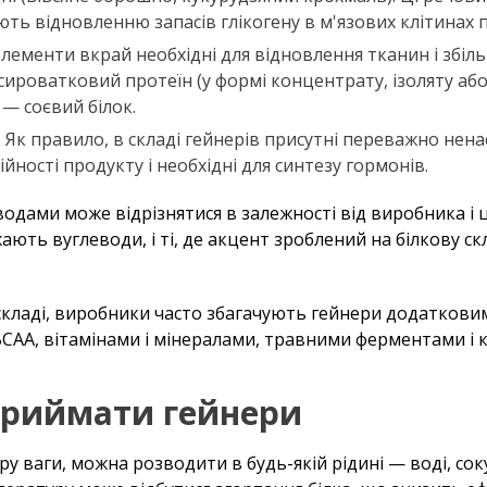
яють відновленню запасів глікогену в м'язових клітинах 
 елементи вкрай необхідні для відновлення тканин і збіль
сироватковий протеїн (у формі концентрату, ізоляту або 
 — соєвий білок.
). Як правило, в складі гейнерів присутні переважно нен
йності продукту і необхідні для синтезу гормонів.
водами може відрізнятися в залежності від виробника і 
жають вуглеводи, і ті, де акцент зроблений на білкову с
складі, виробники часто збагачують гейнери додатков
AA, вітамінами і мінералами, травними ферментами і 
приймати гейнери
у ваги, можна розводити в будь-якій рідині — воді, сок