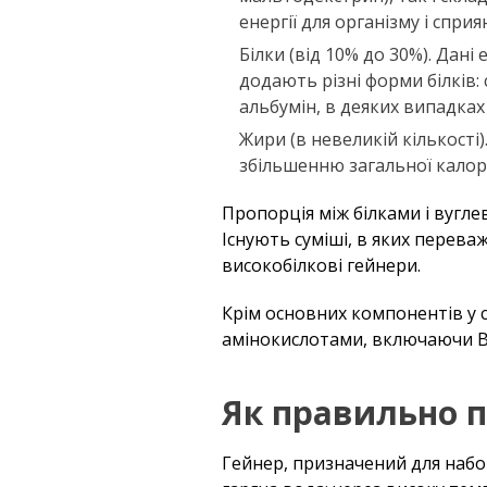
енергії для організму і спри
Білки (від 10% до 30%). Дані
додають різні форми білків: 
альбумін, в деяких випадках
Жири (в невеликій кількості
збільшенню загальної калорі
Пропорція між білками і вугле
Існують суміші, в яких перева
високобілкові гейнери.
Крім основних компонентів у 
амінокислотами, включаючи BC
Як правильно 
Гейнер, призначений для набор