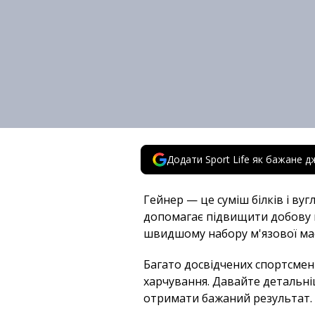
Додати Sport Life як бажане д
Гейнер — це суміш білків і ву
допомагає підвищити добову к
швидшому набору м'язової ма
Багато досвідчених спортсмен
харчування. Давайте детальніш
отримати бажаний результат.