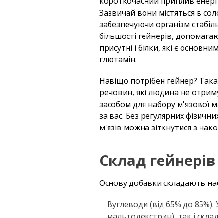
короткочасний приплив енергі
Зазвичай вони містяться в сол
забезпечуючи організм стабіль
більшості гейнерів, допомагаю
присутні і білки, які є основн
глютамін.
Навіщо потрібен гейнер? Така
речовин, які людина не отрим
засобом для набору м'язової 
за вас. Без регулярних фізичн
м'язів можна зіткнутися з нак
Склад гейнерів
Основу добавки складають на
Вуглеводи (від 65% до 85%).
мальтодекстрин), так і скла