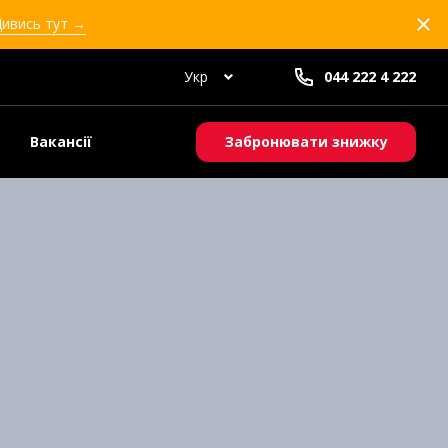
Дивись тут →
Укр
044 222 4 222
Вакансії
Забронювати знижку