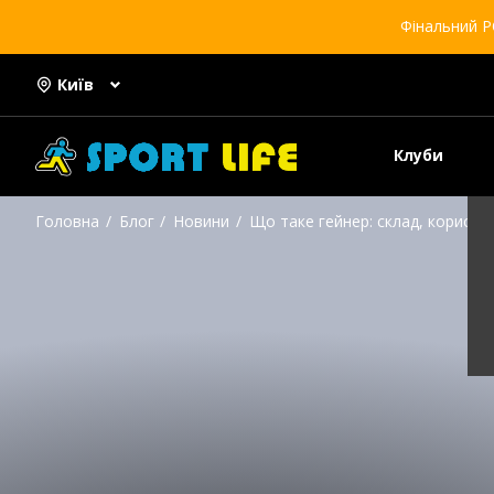
Фінальний Р
Київ
Клуби
Головна
Блог
Новини
Що таке гейнер: склад, користь