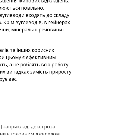
льшення жирових відкладень.
воюються повільно,
 вуглеводи входять до складу
 Крім вуглеводів, в гейнерах
міни, мінеральні речовини і
алів та інших корисних
при цьому є ефективним
ть, а не роблять всю роботу
ких випадках замість приросту
рує вас.
 (наприклад, декстроза і
вини є головним джерелом