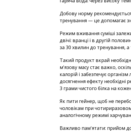
гаряча вода: через високу тем
Добову норму рекомендується 
тренування — це допомагає зн
Режим вживання суміші залежи
двічі: вранці і в другій поло
за 30 хвилин до тренування, а 
Такий продукт вкрай необхід
м'язову масу стає важко, оск
калорій і забезпечує організ
досягнення ефекту необхідні ре
3 грами чистого білка на кожен
Як пити гейнер, щоб не перебо
чоловікам при чотириразовому 
аналогічному режимі харчуван
Важливо пам'ятати: прийом до