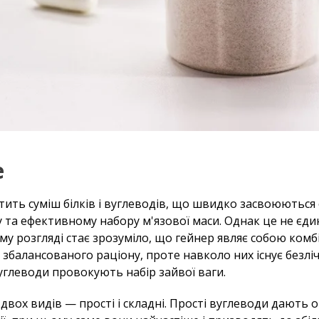
е
тить суміш білків і вуглеводів, що швидко засвоюються 
 та ефективному набору м'язової маси. Однак це не єд
у розгляді стає зрозуміло, що гейнер являє собою комбін
збалансованого раціону, проте навколо них існує безліч
глеводи провокують набір зайвої ваги.
вох видів — прості і складні. Прості вуглеводи дають 