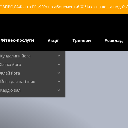
Кікбоксинг для дівчат
ОЗПРОДАЖ літа ❤️‍🔥
-90% на абонементи!
💡
Чи є світло та вода? 
Кікбоксинг для дітей
Самооборона
Самооборона для дівчат
Самооборона для дітей
Фітнес-послуги
Акції
Тренери
Розклад
Бальні танці
Кундалини йога
 і правила прийому
Хатха йога
Флай йога
Йога для вагітних
Кардіо зал