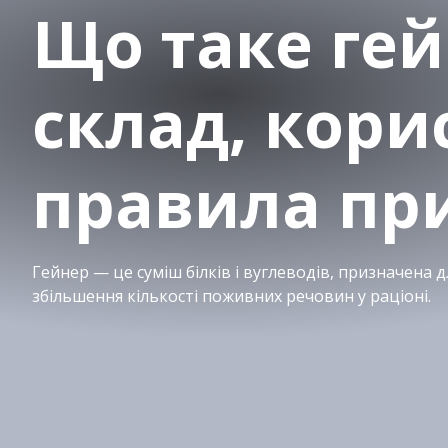
Що таке гей
склад, корис
правила пр
Гейнер — це суміш білків і вуглеводів, призначена д
збільшення кількості поживних речовин у раціоні.