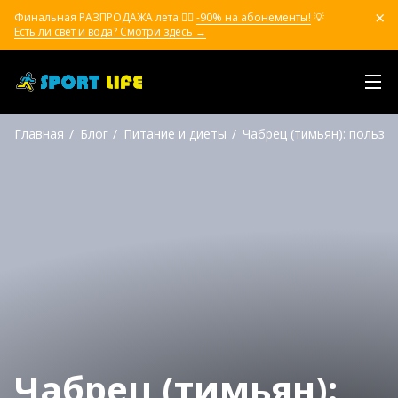
Финальная РАЗПРОДАЖА лета ❤️‍🔥
-90% на абонементы!
💡
Есть ли свет и вода? Смотри здесь →
Главная
Блог
Питание и диеты
Чабрец (тимьян): польза
Чабрец (тимьян):