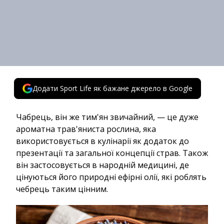
Додати Sport Life як бажане джерело в Google
Чабрець, він же тим'ян звичайний, — це дуже
ароматна трав'яниста рослина, яка
використовується в кулінарії як додаток до
презентації та загальної концепції страв. Також
він застосовується в народній медицині, де
цінуються його природні ефірні олії, які роблять
чебрець таким цінним.