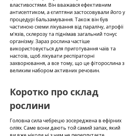
властивостями. Він вважався ефективним
антисептиком, а єгиптяни застосовували його у
процедурі бальзамування. Також він був
частиною схеми лікування від паралічу, атрофії
м'язів, склерозу та піднімав загальний тонус
організму. Зараз рослина частіше
використовується для приготування чаїв та
настоїв, щоб лікувати респіраторні
захворювання, а все тому, що це фіторослина з
великим набором активних речовин.
Коротко про склад
рослини
Головна сила чебрецю зосереджена в ефірних
оліях. Саме вони дають той самий запах, який
ви вже ніколи ні з чим не переплутаєте.