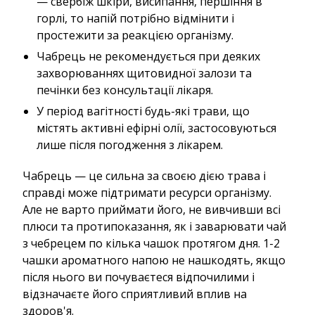
— свербіж шкіри, висипання, першіння в
горлі, то напій потрібно відмінити і
простежити за реакцією організму.
Чабрець не рекомендується при деяких
захворюваннях щитовидної залози та
печінки без консультації лікаря.
У період вагітності будь-які трави, що
містять активні ефірні олії, застосовуються
лише після погодження з лікарем.
Чабрець — це сильна за своєю дією трава і
справді може підтримати ресурси організму.
Але не варто приймати його, не вивчивши всі
плюси та протипоказання, як і заварювати чай
з чебрецем по кілька чашок протягом дня. 1-2
чашки ароматного напою не нашкодять, якщо
після нього ви почуваєтеся відпочилими і
відзначаєте його сприятливий вплив на
здоров'я.