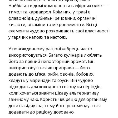
Найбільш відомі компоненти в ефірних оліях —
тимол та карвакрол. Крім них, у траві є
флавоноїди, дубильні речовини, органічні
кислоти, вітаміни та мікроелементи. Всі ці
елементи чудово розкривають свої властивості
у гарячих напоях та настоях.
У повсякденному раціоні чебрець часто
використовується. Багато кулінарів люблять
його за пряний неповторний аромат. Він
використовується як приправа — його
додають до м'яса, риби, овочів, бобових,
кладуть у маринади та соуси. Він чудово
підходить для холодного сезону чи періодів,
коли хочеться знайти цікаву альтернативу
звичному чаю. Користь чебрецю для організму
досить відчутна, тому його рекомендується
додавати до раціону дозовано.