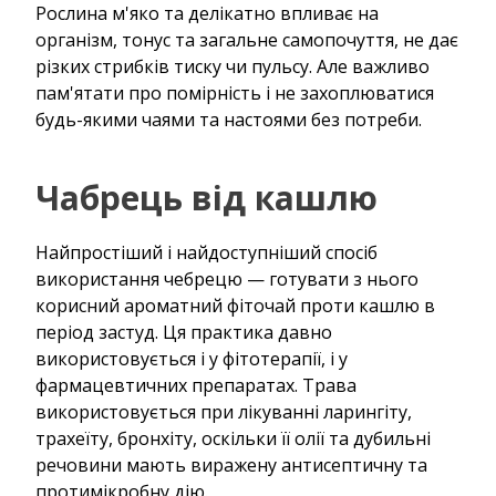
Рослина м'яко та делікатно впливає на
організм, тонус та загальне самопочуття, не дає
різких стрибків тиску чи пульсу. Але важливо
пам'ятати про помірність і не захоплюватися
будь-якими чаями та настоями без потреби.
Чабрець від кашлю
Найпростіший і найдоступніший спосіб
використання чебрецю — готувати з нього
корисний ароматний фіточай проти кашлю в
період застуд. Ця практика давно
використовується і у фітотерапії, і у
фармацевтичних препаратах. Трава
використовується при лікуванні ларингіту,
трахеїту, бронхіту, оскільки її олії та дубильні
речовини мають виражену антисептичну та
протимікробну дію.