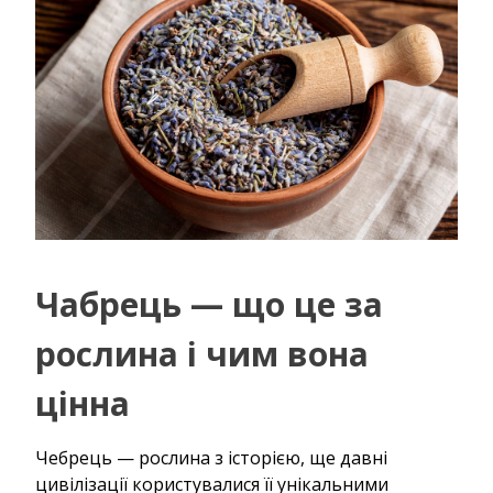
Чабрець — що це за
рослина і чим вона
цінна
Чебрець — рослина з історією, ще давні
цивілізації користувалися її унікальними