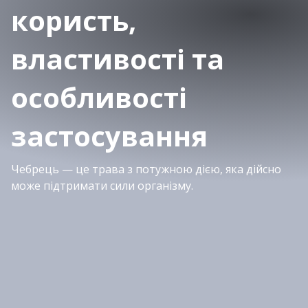
користь,
властивості та
особливості
застосування
Чебрець — це трава з потужною дією, яка дійсно
може підтримати сили організму.