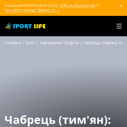
Фінальний РОЗПРОДАЖ літа ❤️‍🔥
-90% на абонементи!
💡
Чи є світло та вода? Дивись тут →
Головна
Блог
Харчування та дієти
Чабрець (тим'ян): кор
Чабрець (тим'ян):