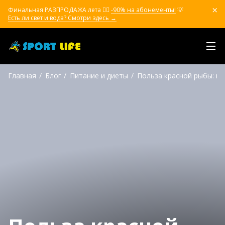
Финальная РАЗПРОДАЖА лета ❤️‍🔥
-90% на абонементы!
💡
Есть ли свет и вода? Смотри здесь →
Главная
Блог
Питание и диеты
Польза красной рыбы: ка