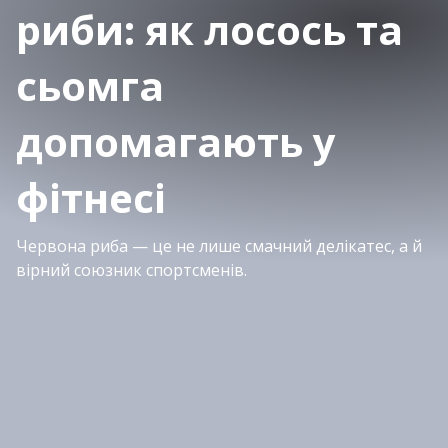
риби: як лосось та
сьомга
допомагають у
фітнесі
Червона риба — це не лише смачний делікатес, а й
вірний союзник спортсменів.