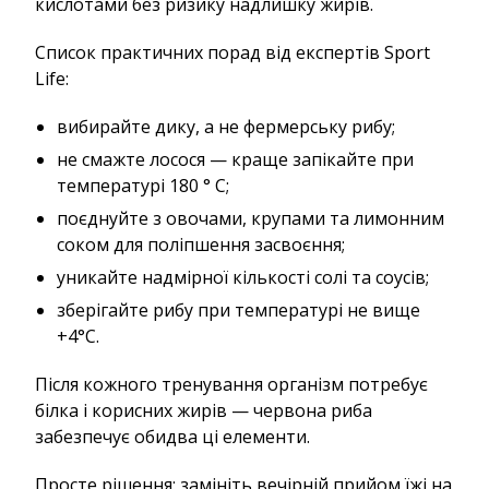
кислотами без ризику надлишку жирів.
Список практичних порад від експертів Sport
Life:
вибирайте дику, а не фермерську рибу;
не смажте лосося — краще запікайте при
температурі 180 ° C;
поєднуйте з овочами, крупами та лимонним
соком для поліпшення засвоєння;
уникайте надмірної кількості солі та соусів;
зберігайте рибу при температурі не вище
+4°C.
Після кожного тренування організм потребує
білка і корисних жирів — червона риба
забезпечує обидва ці елементи.
Просте рішення: замініть вечірній прийом їжі на