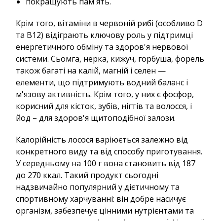
покращують пам'ять.
Крім того, вітаміни в червоній рибі (особливо D
та B12) відіграють ключову роль у підтримці
енергетичного обміну та здоров'я нервової
системи. Сьомга, нерка, кижуч, горбуша, форель
також багаті на калій, магній і селен —
елементи, що підтримують водний баланс і
м'язову активність. Крім того, у них є фосфор,
корисний для кісток, зубів, нігтів та волосся, і
йод – для здоров'я щитоподібної залози.
Калорійність лосося варіюється залежно від
конкретного виду та від способу приготування.
У середньому на 100 г вона становить від 187
до 270 ккал. Такий продукт сьогодні
надзвичайно популярний у дієтичному та
спортивному харчуванні: він добре насичує
організм, забезпечує цінними нутрієнтами та