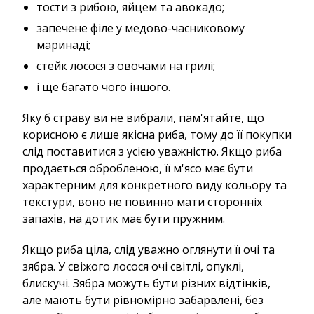
тости з рибою, яйцем та авокадо;
запечене філе у медово-часниковому
маринаді;
стейк лосося з овочами на грилі;
і ще багато чого іншого.
Яку б страву ви не вибрали, пам'ятайте, що
корисною є лише якісна риба, тому до її покупки
слід поставитися з усією уважністю. Якщо риба
продається обробленою, її м'ясо має бути
характерним для конкретного виду кольору та
текстури, воно не повинно мати сторонніх
запахів, на дотик має бути пружним.
Якщо риба ціла, слід уважно оглянути її очі та
зябра. У свіжого лосося очі світлі, опуклі,
блискучі. Зябра можуть бути різних відтінків,
але мають бути рівномірно забарвлені, без