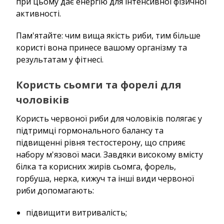
при цьому дає енергію для інтенсивної фізичної
активності.
Пам'ятайте: чим вища якість риби, тим більше
користі вона принесе вашому організму та
результатам у фітнесі.
Користь сьомги та форелі для
чоловіків
Користь червоної риби для чоловіків полягає у
підтримці гормонального балансу та
підвищенні рівня тестостерону, що сприяє
набору м'язової маси. Завдяки високому вмісту
білка та корисних жирів сьомга, форель,
горбуша, нерка, кижуч та інші види червоної
риби допомагають:
підвищити витривалість;