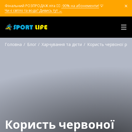
Фінальний РОЗПРОДАЖ літа ❤️‍🔥
-90% на абонементи!
💡
Чи є світло та вода? Дивись тут →
Головна
Блог
Харчування та дієти
Користь червоної риб
Користь червоної