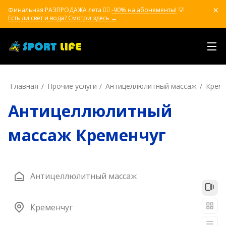
Финальная РАЗПРОДАЖА лета ❤️‍🔥
-90% на абонементы!
💡
Есть ли свет и вода? Смотри здесь →
Главная
Прочие услуги
Антицеллюлитный массаж
Креме
Антицеллюлитный
массаж Кременчуг
Антицеллюлитный массаж
Кременчуг