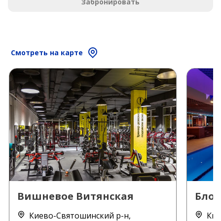
Забронировать
Смотреть на карте
Вишневое Витянская
Блок
Киево-Святошинский р-н,
Кие