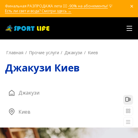
Финальная РАЗПРОДАЖА лета ❤️‍🔥
-90% на абонементы!
💡
Есть ли свет и вода? Смотри здесь →
Главная
Прочие услуги
Джакузи
Киев
Джакузи Киев
Джакузи
Киев