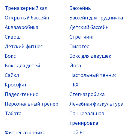
Тренажерный зал
Бассейны
Открытый бассейн
Бассейн для грудничка
Аквааэробика
Детский бассейн
Сквош
Стретчинг
Детский фитнес
Пилатес
Бокс
Бокс для девушек
Бокс для детей
Йога
Сайкл
Настольный теннис
Кроссфит
TRX
Падел-теннис
Степ-аэробика
Персональный тренер
Лечебная физкультура
Табата
Танцевальная
тренировка
Фитнес аэробика
Тай Бо