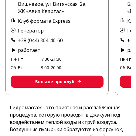
Вишневое, ул. Витянская, 2а,
Бан
ЖК «Авиа Квартал»
«Бл
Клуб формата Express
Клу
Генератор
Ген
+38 (044) 364-46-60
+38
работает
раб
Пн-Пт
7:30-21:30
Пн-Пт
Сб-Вс
9:00-20:00
Сб-Вс
Больше про клуб
Гидромассаж - это приятная и расслабляющая
процедура, которую проводят в джакузи под
воздействием теплой воды и струй воздуха.
Воздушные пузырьки образуются из форсунок,