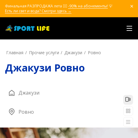
Финальная РАЗПРОДАЖА лета ❤️‍🔥
-90% на абонементы!
💡
Есть ли свет и вода? Смотри здесь →
Главная
Прочие услуги
Джакузи
Ровно
Джакузи Ровно
Джакузи
Ровно