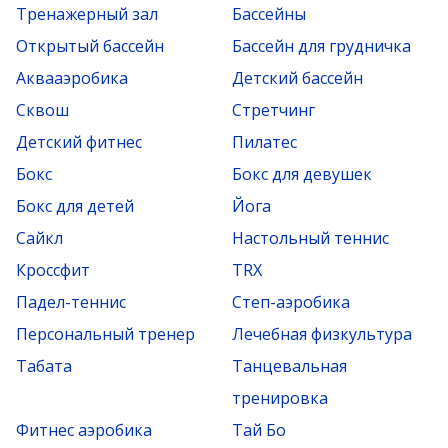
Тренажерный зал
Бассейны
Открытый бассейн
Бассейн для грудничка
Аквааэробика
Детский бассейн
Сквош
Стретчинг
Детский фитнес
Пилатес
Бокс
Бокс для девушек
Бокс для детей
Йога
Сайкл
Настольный теннис
Кроссфит
TRX
Падел-теннис
Степ-аэробика
Персональный тренер
Лечебная физкультура
Табата
Танцевальная
тренировка
Фитнес аэробика
Тай Бо