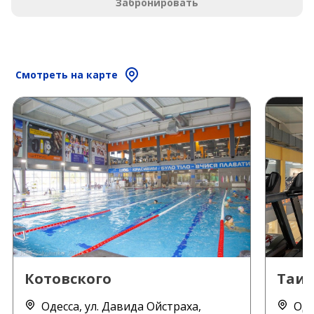
Забронировать
Смотреть на карте
Котовского
Таи
Одесса, ул. Давида Ойстраха,
Оде