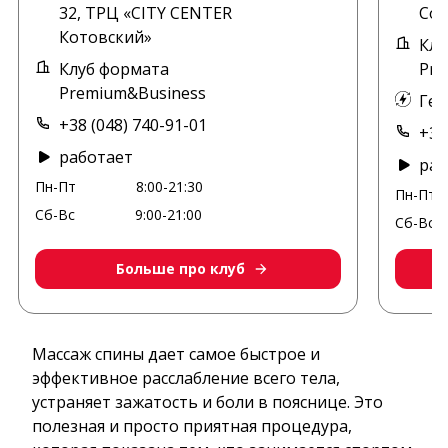
32, ТРЦ «CITY CENTER
Сот
Котовский»
Клу
Клуб формата
Pre
Premium&Business
Ген
+38 (048) 740-91-01
+38
работает
раб
Пн-Пт
8:00-21:30
Пн-Пт
Сб-Вс
9:00-21:00
Сб-Вс
Больше про клуб
Массаж спины дает самое быстрое и
эффективное расслабление всего тела,
устраняет зажатость и боли в пояснице. Это
полезная и просто приятная процедура,