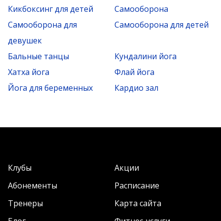
Кикбоксинг для детей
Самооборона
Самооборона для
Самооборона для детей
девушек
Бальные танцы
Кундалини йога
Хатха йога
Флай йога
Йога для беременных
Кардио зал
Клубы
Акции
Абонементы
Расписание
Тренеры
Карта сайта