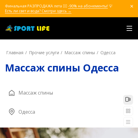
Финальная РАЗПРОДАЖА лета ❤️‍🔥
-90% на абонементы!
💡
Есть ли свет и вода? Смотри здесь →
Главная
Прочие услуги
Массаж спины
Одесса
Массаж спины Одесса
Массаж спины
Одесса