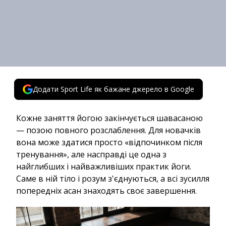
Додати Sport Life як бажане джерело в Google
Кожне заняття йогою закінчується шавасаною
— позою повного розслаблення. Для новачків
вона може здатися просто «відпочинком після
тренування», але насправді це одна з
найглибших і найважливіших практик йоги.
Саме в ній тіло і розум з'єднуються, а всі зусилля
попередніх асан знаходять своє завершення.