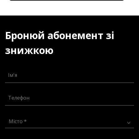
Бронюй абонемент зі
знижкою
Ім'я
Телефон
Місто *