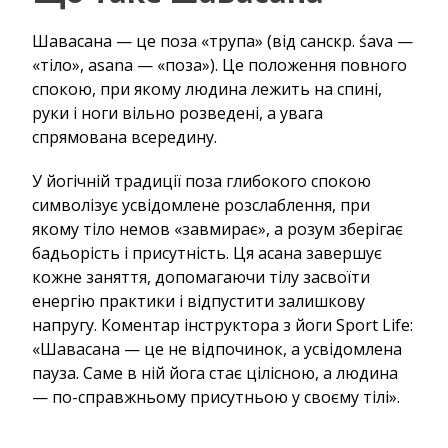
Шавасана — це поза «трупа» (від санскр. śava —
«тіло», asana — «поза»). Це положення повного
спокою, при якому людина лежить на спині,
руки і ноги вільно розведені, а увага
спрямована всередину.
У йогічній традиції поза глибокого спокою
символізує усвідомлене розслаблення, при
якому тіло немов «завмирає», а розум зберігає
бадьорість і присутність. Ця асана завершує
кожне заняття, допомагаючи тілу засвоїти
енергію практики і відпустити залишкову
напругу. Коментар інструктора з йоги Sport Life:
«Шавасана — це не відпочинок, а усвідомлена
пауза. Саме в ній йога стає цілісною, а людина
— по-справжньому присутньою у своєму тілі».