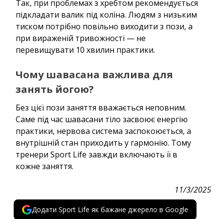
Так, при проблемах з хребтом рекомендується
підкладати валик під коліна. Людям з низьким
тиском потрібно повільно виходити з пози, а
при вираженій тривожності — не
перевищувати 10 хвилин практики.
Чому шавасана важлива для
занять йогою?
Без цієї пози заняття вважається неповним.
Саме під час шавасани тіло засвоює енергію
практики, нервова система заспокоюється, а
внутрішній стан приходить у гармонію. Тому
тренери Sport Life завжди включають її в
кожне заняття.
11/3/2025
Додати Sport Life як бажане джерело в Google