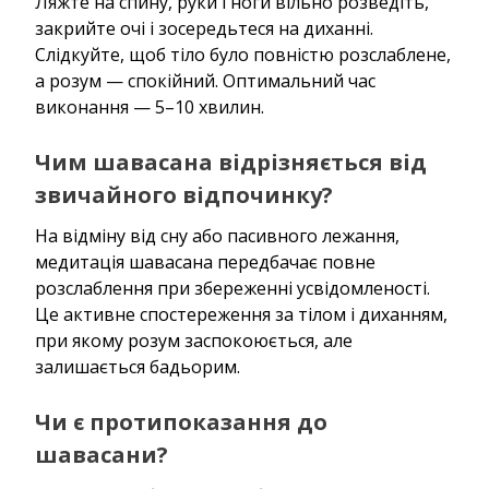
Ляжте на спину, руки і ноги вільно розведіть,
закрийте очі і зосередьтеся на диханні.
Слідкуйте, щоб тіло було повністю розслаблене,
а розум — спокійний. Оптимальний час
виконання — 5–10 хвилин.
Чим шавасана відрізняється від
звичайного відпочинку?
На відміну від сну або пасивного лежання,
медитація шавасана передбачає повне
розслаблення при збереженні усвідомленості.
Це активне спостереження за тілом і диханням,
при якому розум заспокоюється, але
залишається бадьорим.
Чи є протипоказання до
шавасани?