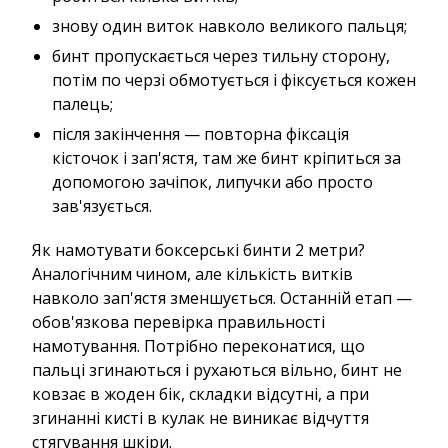
знову один виток навколо великого пальця;
бинт пропускається через тильну сторону,
потім по черзі обмотується і фіксується кожен
палець;
після закінчення — повторна фіксація
кісточок і зап'ястя, там же бинт кріпиться за
допомогою зачіпок, липучки або просто
зав'язується.
Як намотувати боксерські бинти 2 метри?
Аналогічним чином, але кількість витків
навколо зап'ястя зменшується. Останній етап —
обов'язкова перевірка правильності
намотування. Потрібно переконатися, що
пальці згинаються і рухаються вільно, бинт не
ковзає в жоден бік, складки відсутні, а при
згинанні кисті в кулак не виникає відчуття
стягування шкіри.