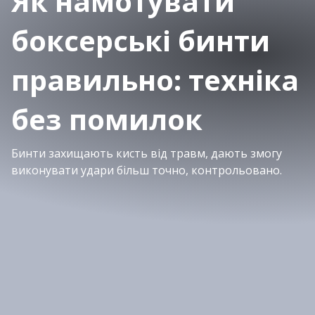
Як намотувати
боксерські бинти
правильно: техніка
без помилок
Бинти захищають кисть від травм, дають змогу
виконувати удари більш точно, контрольовано.