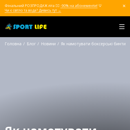
Фінальний РОЗПРОДАЖ літа ❤️‍🔥
-90% на абонементи!
💡
Чи є світло та вода? Дивись тут →
Головна
Блог
Новини
Як намотувати боксерські бинти п