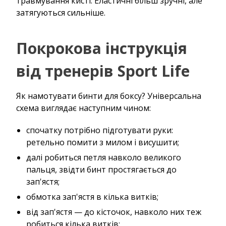
травмування кисті. Еластичні більш зручні, але
затягуються сильніше.
Покрокова інструкція
від тренерів Sport Life
Як намотувати бинти для боксу? Універсальна
схема виглядає наступним чином:
спочатку потрібно підготувати руки:
ретельно помити з милом і висушити;
далі робиться петля навколо великого
пальця, звідти бинт простягається до
зап'ястя;
обмотка зап'ястя в кілька витків;
від зап'ястя — до кісточок, навколо них теж
робиться кілька витків;