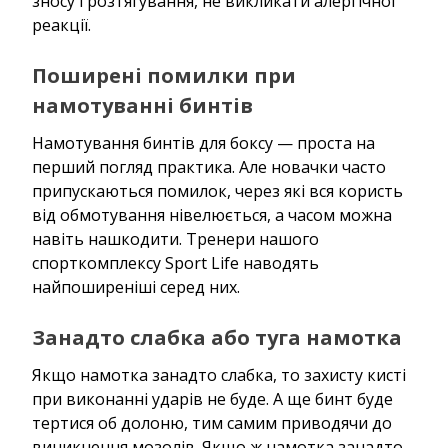
зносу і розтягування, не викликати алергічної
реакції.
Поширені помилки при
намотуванні бинтів
Намотування бинтів для боксу — проста на
перший погляд практика. Але новачки часто
припускаються помилок, через які вся користь
від обмотування нівелюється, а часом можна
навіть нашкодити. Тренери нашого
спорткомплексу Sport Life наводять
найпоширеніші серед них.
Занадто слабка або туга намотка
Якщо намотка занадто слабка, то захисту кисті
при виконанні ударів не буде. А ще бинт буде
тертися об долоню, тим самим приводячи до
виникнення мозолів. Якщо ж намотка занадто