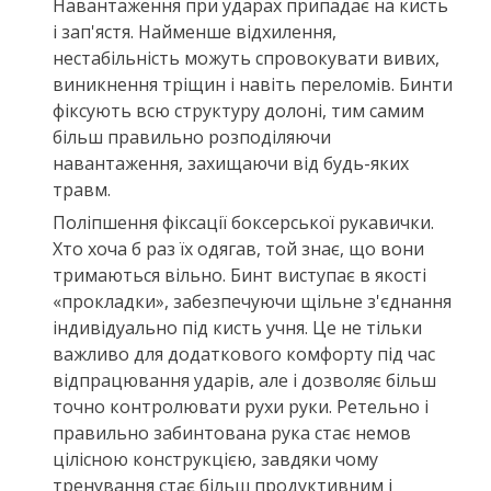
Навантаження при ударах припадає на кисть
і зап'ястя. Найменше відхилення,
нестабільність можуть спровокувати вивих,
виникнення тріщин і навіть переломів. Бинти
фіксують всю структуру долоні, тим самим
більш правильно розподіляючи
навантаження, захищаючи від будь-яких
травм.
Поліпшення фіксації боксерської рукавички.
Хто хоча б раз їх одягав, той знає, що вони
тримаються вільно. Бинт виступає в якості
«прокладки», забезпечуючи щільне з'єднання
індивідуально під кисть учня. Це не тільки
важливо для додаткового комфорту під час
відпрацювання ударів, але і дозволяє більш
точно контролювати рухи руки. Ретельно і
правильно забинтована рука стає немов
цілісною конструкцією, завдяки чому
тренування стає більш продуктивним і