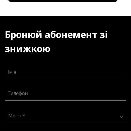
Бронюй абонемент зі
знижкою
Ім'я
Телефон
Місто *