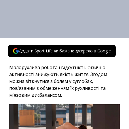
Додати Sport Life як бажане джерело в Google
Малорухлива робота і відсутність фізичної
активності знижують якість життя. Згодом
можна зіткнутися з болем у суглобах,
пов'язаним з обмеженням їх рухливості та
м'язовим дисбалансом.