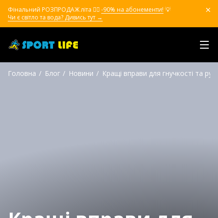
Фінальний РОЗПРОДАЖ літа ❤️‍🔥
-90% на абонементи!
💡
Чи є світло та вода? Дивись тут →
Головна
Блог
Новини
Кращі вправи для гнучкості та рух