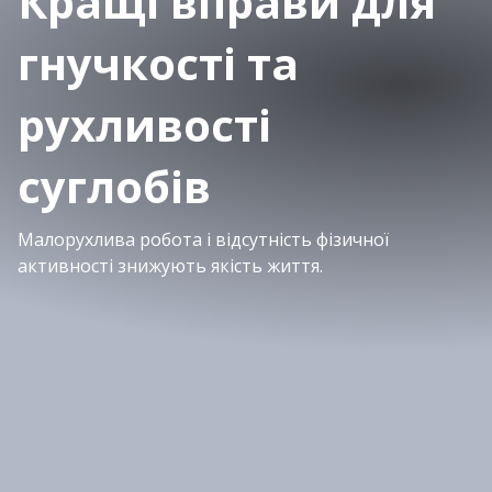
Кращі вправи для
гнучкості та
рухливості
суглобів
Малорухлива робота і відсутність фізичної
активності знижують якість життя.