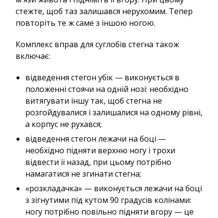
стежте, щоб таз залишався нерухомим. Тепер
повторіть те ж саме з іншою ногою.
Комплекс вправ для суглобів стегна також
включає:
відведення стегон убік — виконується в
положенні стоячи на одній нозі: необхідно
витягувати іншу так, щоб стегна не
розгойдувалися і залишалися на одному рівні,
а корпус не рухався;
відведення стегон лежачи на боці —
необхідно підняти верхню ногу і трохи
відвести її назад, при цьому потрібно
намагатися не згинати стегна;
«розкладачка» — виконується лежачи на боці
з зігнутими під кутом 90 градусів колінами:
ногу потрібно повільно підняти вгору — це