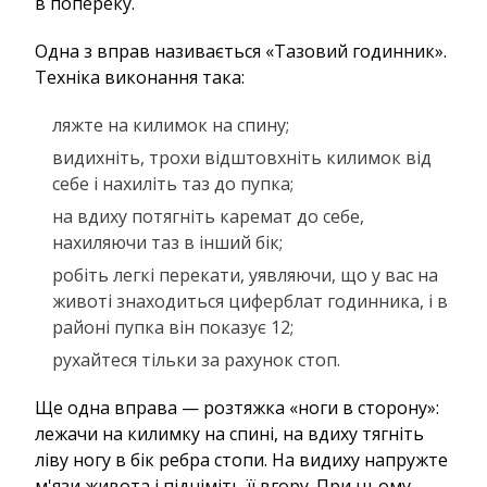
в попереку.
Одна з вправ називається «Тазовий годинник».
Техніка виконання така:
ляжте на килимок на спину;
видихніть, трохи відштовхніть килимок від
себе і нахиліть таз до пупка;
на вдиху потягніть каремат до себе,
нахиляючи таз в інший бік;
робіть легкі перекати, уявляючи, що у вас на
животі знаходиться циферблат годинника, і в
районі пупка він показує 12;
рухайтеся тільки за рахунок стоп.
Ще одна вправа — розтяжка «ноги в сторону»:
лежачи на килимку на спині, на вдиху тягніть
ліву ногу в бік ребра стопи. На видиху напружте
м'язи живота і підніміть її вгору. При цьому