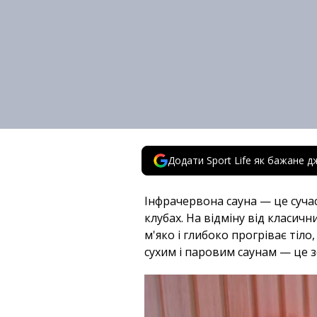
Додати Sport Life як бажане д
Інфрачервона сауна — це суча
клубах. На відміну від класич
м'яко і глибоко прогріває тіл
сухим і паровим саунам — це з