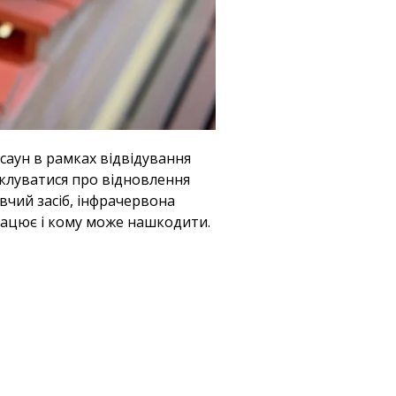
саун в рамках відвідування
піклуватися про відновлення
ровчий засіб, інфрачервона
працює і кому може нашкодити.