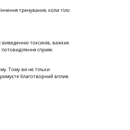
інчення тренування, коли тіло
яє виведенню токсинів, важких
е потовиділення сприяє
му. Тому ви не тільки
отримуєте благотворний вплив