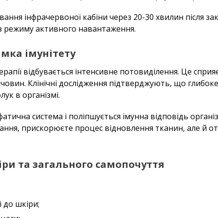
ання інфрачервоної кабіни через 20-30 хвилин після зак
 з режиму активного навантаження.
имка імунітету
терапії відбувається інтенсивне потовиділення. Це спри
ечовин. Клінічні дослідження підтверджують, що глибок
ук в організмі.
атична система і поліпшується імунна відповідь організ
вання, прискорюєте процес відновлення тканин, але й 
ри та загального самопочуття
 до шкіри;