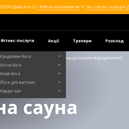
Кікбоксинг для дівчат
ОЗПРОДАЖ літа ❤️‍🔥
-90% на абонементи!
💡
Чи є світло та вода? 
Кікбоксинг для дітей
Самооборона
Самооборона для дівчат
Самооборона для дітей
Фітнес-послуги
Акції
Тренери
Розклад
Бальні танці
Кундалини йога
 небезпечна? Що важливо знати перед першим відвідуванням?
Хатха йога
Флай йога
Йога для вагітних
Кардіо зал
на сауна