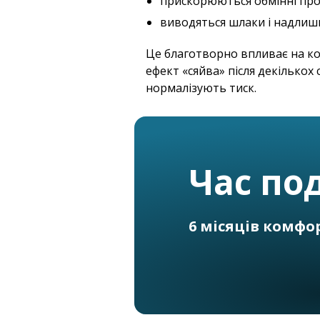
прискорюються обмінні про
виводяться шлаки і надлишк
Це благотворно впливає на кол
ефект «сяйва» після декількох
нормалізують тиск.
Час под
6 місяців комфо