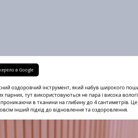
жерело в Google
сний оздоровчий інструмент, який набув широкого поши
них парних, тут використовуються не пара і висока волог
о, проникаючи в тканини на глибину до 4 сантиметрів. Ц
овсім інший підхід до відновлення та оздоровлення.