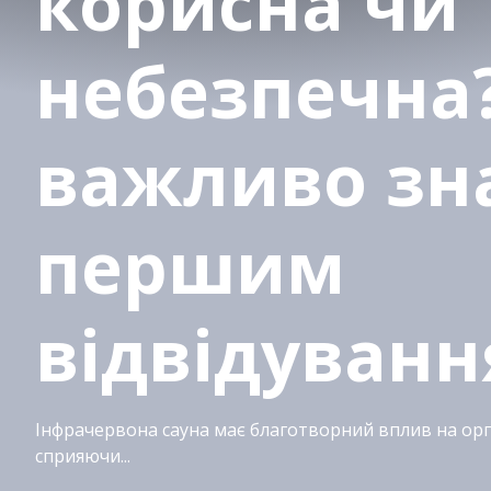
корисна чи
небезпечна
важливо зн
першим
відвідуван
Інфрачервона сауна має благотворний вплив на орг
сприяючи...