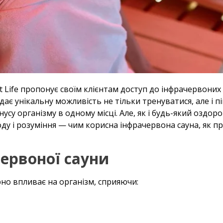
Life пропонує своїм клієнтам доступ до інфрачервоних 
 дає унікальну можливість не тільки тренуватися, але і 
тонусу організму в одному місці. Але, як і будь-який оздо
оду і розуміння — чим корисна інфрачервона сауна, як 
ервоної сауни
но впливає на організм, сприяючи: