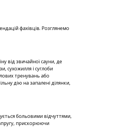
ендацій фахівців. Розглянемо
ну від звичайної сауни, де
и, сухожилля і суглоби
илових тренувань або
ільну дію на запалені ділянки,
ується больовими відчуттями,
напругу, прискорюючи