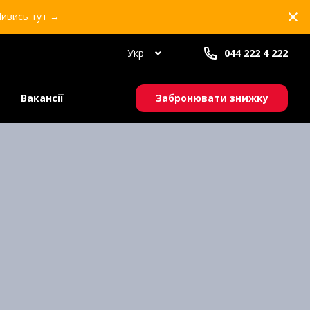
Дивись тут →
Укр
044 222 4 222
Вакансії
Забронювати знижку