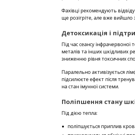
Фахівці рекомендують відвідув
ще розігріте, але вже вийшло
Детоксикація і підтр
Під час сеансу інфрачервоної 
металів та інших шкідливих р
зниженню рівня токсичних спол
Паралельно активізується лімф
підсилюєте ефект після трену
на стан імунної системи.
Поліпшення стану шкі
Під дією тепла:
поліпшується приплив крові