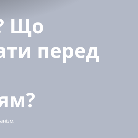
? Що
ати перед
ням?
анізм,