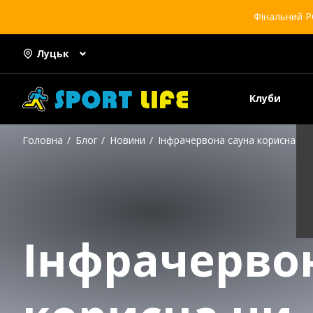
Фінальний Р
Луцьк
Клуби
Головна
Блог
Новини
Інфрачервона сауна корисна чи
Інфрачерво