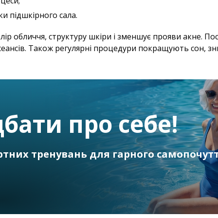
цеси;
и підшкірного сала.
ір обличчя, структуру шкіри і зменшує прояви акне. Пос
 сеансів. Також регулярні процедури покращують сон, зн
бати про себе!
ртних тренувань для гарного самопочут