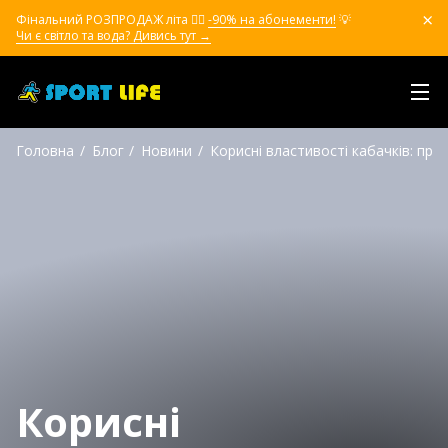
Фінальний РОЗПРОДАЖ літа ❤️‍🔥
-90% на абонементи!
💡
Чи є світло та вода? Дивись тут →
Головна
Блог
Новини
Корисні властивості кабачків: про
Корисні