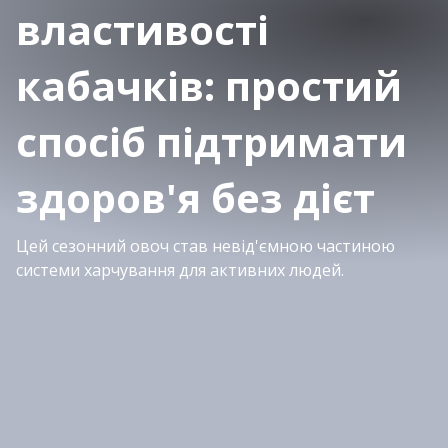
властивості
кабачків: простий
спосіб підтримати
здоров'я без дієт
Цей сезонний овоч став невід'ємною частиною
системи харчування для активних людей.