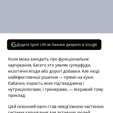
Додати Sport Life як бажане джерело в Google
Коли мова заходить про функціональне
харчування, багато хто уявляє суперфуди,
екзотичні ягоди або дорогі добавки. Але іноді
найефективніші рішення — прямо на кухні.
Кабачки, користь яких підтверджена і
нутриціологами, і тренерами, — яскравий тому
приклад.
Цей сезонний овоч став невід'ємною частиною
системи харчування для активних людей.