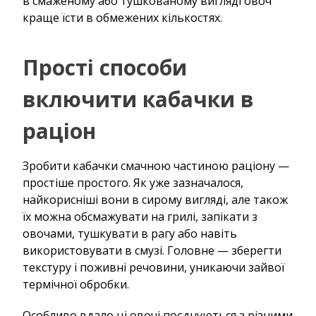
в смаженому або тушкованому вигляді овоч
краще їсти в обмежених кількостях.
Прості способи
включити кабачки в
раціон
Зробити кабачки смачною частиною раціону —
простіше простого. Як уже зазначалося,
найкорисніші вони в сирому вигляді, але також
їх можна обсмажувати на грилі, запікати з
овочами, тушкувати в рагу або навіть
використовувати в смузі. Головне — зберегти
текстуру і поживні речовини, уникаючи зайвої
термічної обробки.
Особливо вдало ці овочі поєднуються з різними