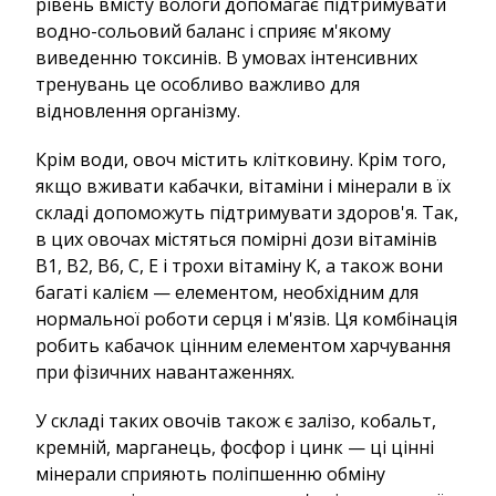
рівень вмісту вологи допомагає підтримувати
водно-сольовий баланс і сприяє м'якому
виведенню токсинів. В умовах інтенсивних
тренувань це особливо важливо для
відновлення організму.
Крім води, овоч містить клітковину. Крім того,
якщо вживати кабачки, вітаміни і мінерали в їх
складі допоможуть підтримувати здоров'я. Так,
в цих овочах містяться помірні дози вітамінів
B1, B2, B6, C, E і трохи вітаміну K, а також вони
багаті калієм — елементом, необхідним для
нормальної роботи серця і м'язів. Ця комбінація
робить кабачок цінним елементом харчування
при фізичних навантаженнях.
У складі таких овочів також є залізо, кобальт,
кремній, марганець, фосфор і цинк — ці цінні
мінерали сприяють поліпшенню обміну