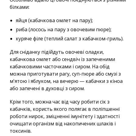
білками:
яйця (кабачкова омлет на пару);
риба (лосось на пару з овочевим пюре);
куряче філе (теплий салат з кабачком-гриль).
Для сніданку підійдуть овочеві оладки,
кабачкова омлет або сендвіч із запеченими
кабачковими часточками і сиром. На обід
можна приготувати рагу, суп-пюре або смузі з
м'ятою і яблуком, на вечерю — кабачки з кіноа
або запечені в духовці з сиром.
Крім того, можна час від часу робити сік з
кабачків, користь якого полягає в поліпшенні
роботи нирок, зміцненні імунітету і здатності
очищати організм від накопичених шлаків і
токсинів.